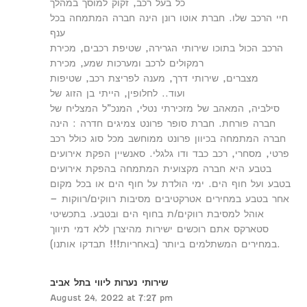
כל בעל רכב, זקוק למוסך במהלך
חיי הרכב שלו. חברת אוטו רונן הינה חברה המתמחה בכל
ענף
הרכב הכול בתוכו שירותי הגרירה, שטיפת רכבים, מכירת
רמקולים לרכב ומערכות שמע, מכירת
מצברים, שירותי דרך, מענה לפריצת רכב, שטיפות
ועוד.. לחלופין, הייתי בן הזוג של
סילביה, המאהב של מזכירתי נטלי, המנכ”ל המצליח של
חברה פורחת. חברת סופר פרונט צמיגים חדרה : הינה
חברה המתמחה בכיוון פרונט ממוחשב מכל סוג כולל רכב
פרטי, מסחרי, רכב כבד ודו גלגלי. סאנשיין הפקת אירועים
בטבע היא חברה מקצועית המתמחה בהפקת אירועים
בטבע ועל חוף הים. ימי הולדת על חוף הים או בכל מקום
אחר בטבע במחירים אטרקטיבים מסיבות רווקים/רווקות –
אוהל למסיבת רווקים/ת בחוף הים ובטבע. בתכשיטי
סטארקס אתם רוכשים ישירות מהיצרן ללא דמי תיווך
במחירים המשתלמים ביותר (באחריות!!! תבדקו אותנו).
שירותי נערות ליווי בתל אביב
August 24, 2022 at 7:27 pm