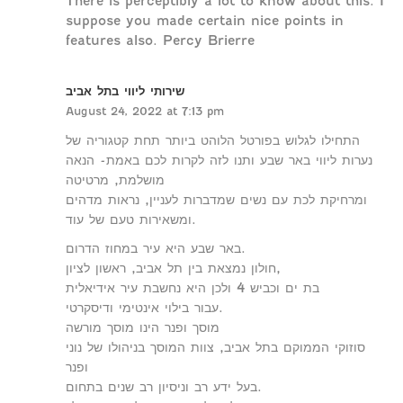
There is perceptibly a lot to know about this. I
suppose you made certain nice points in
features also. Percy Brierre
שירותי ליווי בתל אביב
August 24, 2022 at 7:13 pm
התחילו לגלוש בפורטל הלוהט ביותר תחת קטגוריה של
נערות ליווי באר שבע ותנו לזה לקרות לכם באמת- הנאה
מושלמת, מרטיטה
ומרחיקת לכת עם נשים שמדברות לעניין, נראות מדהים
ומשאירות טעם של עוד.
באר שבע היא עיר במחוז הדרום.
חולון נמצאת בין תל אביב, ראשון לציון,
בת ים וכביש 4 ולכן היא נחשבת עיר אידיאלית
עבור בילוי אינטימי ודיסקרטי.
מוסך ופנר הינו מוסך מורשה
סוזוקי הממוקם בתל אביב, צוות המוסך בניהולו של נוני
ופנר
בעל ידע רב וניסיון רב שנים בתחום.